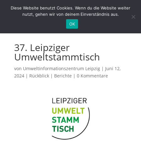
Diese Website benutzt Cookies. Wenn du die Website weiter
nutzt, gehen wir von deinem Einverständnis aus.
OK
37. Leipziger
Umweltstammtisch
von
Umweltinformationszentrum Leipzig
|
Juni 12,
2024
|
Rückblick | Berichte
|
0 Kommentare